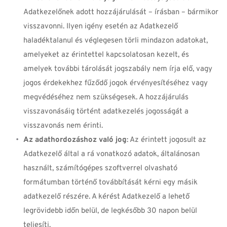
Adatkezelőnek adott hozzájárulását – írásban – bármikor 
visszavonni. Ilyen igény esetén az Adatkezelő 
haladéktalanul és véglegesen törli mindazon adatokat, 
amelyeket az érintettel kapcsolatosan kezelt, és 
amelyek további tárolását jogszabály nem írja elő, vagy 
jogos érdekekhez fűződő jogok érvényesítéséhez vagy 
megvédéséhez nem szükségesek. A hozzájárulás 
visszavonásáig történt adatkezelés jogosságát a 
visszavonás nem érinti.
Az adathordozáshoz való jog
: Az érintett jogosult az 
Adatkezelő által a rá vonatkozó adatok, általánosan 
használt, számítógépes szoftverrel olvasható 
formátumban történő továbbítását kérni egy másik 
adatkezelő részére. A kérést Adatkezelő a lehető 
legrövidebb időn belül, de legkésőbb 30 napon belül 
teljesíti.