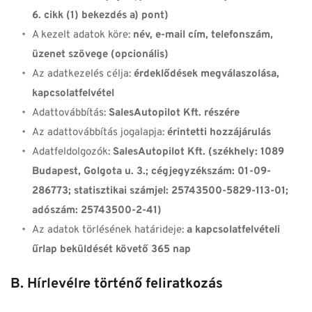
6. cikk (1) bekezdés a) pont)
A kezelt adatok köre: 
név, e-mail cím, telefonszám, 
üzenet szövege (opcionális)
Az adatkezelés célja: 
érdeklődések megválaszolása, 
kapcsolatfelvétel
Adattovábbítás: 
SalesAutopilot Kft. részére
Az adattovábbítás jogalapja:
 ­érintetti hozzájárulás
Adatfeldolgozók: 
SalesAutopilot Kft. (székhely: 1089 
Budapest, Golgota u. 3.; cégjegyzékszám: 01-09-
286773; statisztikai számjel: 25743500-5829-113-01; 
adószám: 25743500-2-41)
Az adatok törlésének határideje: 
a kapcsolatfelvételi 
űrlap beküldését követő 365 nap
B. Hírlevélre történő feliratkozás