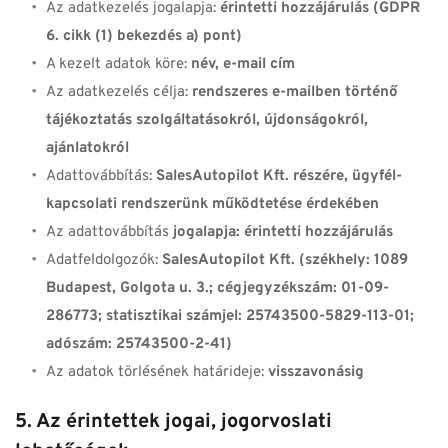
Az adatkezelés jogalapja: 
érintetti hozzájárulás (GDPR 
6. cikk (1) bekezdés a) pont)
A kezelt adatok köre: 
név, e-mail cím
Az adatkezelés célja: 
rendszeres e-mailben történő 
tájékoztatás szolgáltatásokról, újdonságokról, 
ajánlatokról
Adattovábbítás: 
SalesAutopilot Kft. részére, ügyfél-
kapcsolati rendszerünk működtetése érdekében
Az adattovábbítás 
jogalapja: ­érintetti hozzájárulás
Adatfeldolgozók: 
SalesAutopilot Kft. (székhely: 1089 
Budapest, Golgota u. 3.; cégjegyzékszám: 01-09-
286773; statisztikai számjel: 25743500-5829-113-01; 
adószám: 25743500-2-41)
Az adatok törlésének határideje: 
visszavonásig
5. Az érintettek jogai, jogorvoslati 