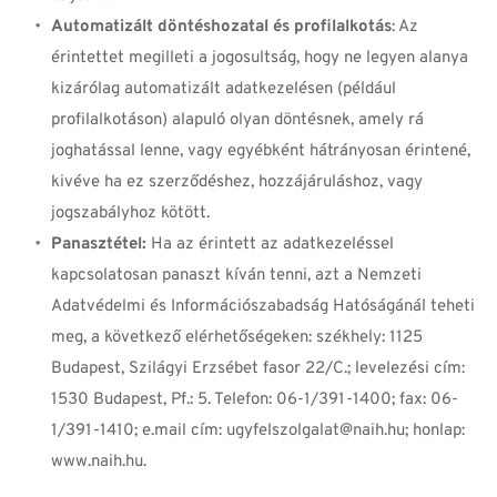
Automatizált döntéshozatal és profilalkotás
: Az 
érintettet megilleti a jogosultság, hogy ne legyen alanya 
kizárólag automatizált adatkezelésen (például 
profilalkotáson) alapuló olyan döntésnek, amely rá 
joghatással lenne, vagy egyébként hátrányosan érintené, 
kivéve ha ez szerződéshez, hozzájáruláshoz, vagy 
jogszabályhoz kötött.
Panasztétel:
 Ha az érintett az adatkezeléssel 
kapcsolatosan panaszt kíván tenni, azt a Nemzeti 
Adatvédelmi és Információszabadság Hatóságánál teheti 
meg, a következő elérhetőségeken: székhely: 1125 
Budapest, Szilágyi Erzsébet fasor 22/C.; levelezési cím: 
1530 Budapest, Pf.: 5. Telefon: 06-1/391-1400; fax: 06-
1/391-1410; e.mail cím: ugyfelszolgalat@naih.hu; honlap: 
www.naih.hu.