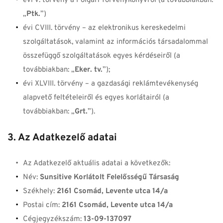
évi V. törvény a Polgári Törvénykönyvről (a továbbiakban: 
„
Ptk.
”)
évi CVIII. törvény – az elektronikus kereskedelmi 
szolgáltatások, valamint az információs társadalommal 
összefüggő szolgáltatások egyes kérdéseiről (a 
továbbiakban: „
Eker. tv.
”);
évi XLVIII. törvény – a gazdasági reklámtevékenység 
alapvető feltételeiről és egyes korlátairól (a 
továbbiakban: „
Grt.
”).
3. Az Adatkezelő adatai
Az Adatkezelő aktuális adatai a következők:
Név: 
Sunsitive Korlátolt Felelősségű Társaság
Székhely: 
2161 Csomád, Levente utca 14/a
Postai cím: 
2161 Csomád, Levente utca 14/a
Cégjegyzékszám: 
13-09-137097