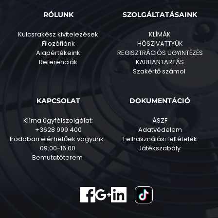
RÓLUNK
SZOLGÁLTATÁSAINK
Kulcsrakész kivitelezések
KLÍMÁK
Filozófiánk
HŐSZIVATTYÚK
Alapértékeink
REGISZTRÁCIÓS ÜGYINTÉZÉS
Referenciák
KARBANTARTÁS
Szakértő számol 
KAPCSOLAT
DOKUMENTÁCIÓ
Klíma ügyfélszolgálat:
ÁSZF
+3628 999 400
Adatvédelem
Irodában elérhetőek vagyunk: 
Felhasználási feltételek
09:00-16:00 
Játékszabály 
Bemutatóterem