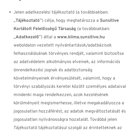
Jelen adatkezelési tájékoztató (a továbbiakban: 
„
Tájékoztató
”) célja, hogy meghatározza a 
Sunsitive 
Korlátolt Felelősségű Társaság 
(a továbbiakban: 
„
Adatkezelő
”) által a
 www.klima.sunsitive.hu 
weboldalon vezetett nyilvántartások/adatbázisok 
felhasználásának törvényes rendjét, valamint biztosítsa 
az adatvédelem alkotmányos elveinek, az információs 
önrendelkezési jognak és adatbiztonság 
követelményeinek érvényesülését, valamint, hogy a 
törvényi szabályozás keretei között személyes adataival 
mindenki maga rendelkezzen, azok kezelésének 
körülményeit megismerhesse, illetve megakadályozza a 
jogosulatlan hozzáférést, az adatok megváltoztatását és 
jogosulatlan nyilvánosságra hozatalát. Továbbá jelen 
Tájékoztató tájékoztatásul szolgál az érintetteknek az 