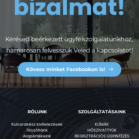
bizalmat!
Kérésed beérkezett ügyfélszolgálatunkhoz, 
hamarosan felvesszük Veled a kapcsolatot!
Kövess minket Facebookon is!
RÓLUNK
SZOLGÁLTATÁSAINK
Kulcsrakész kivitelezések
KLÍMÁK
Filozófiánk
HŐSZIVATTYÚK
Alapértékeink
REGISZTRÁCIÓS ÜGYINTÉZÉS