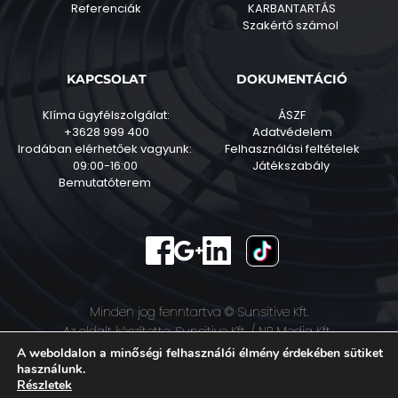
Referenciák
KARBANTARTÁS
Szakértő számol 
KAPCSOLAT
DOKUMENTÁCIÓ
Klíma ügyfélszolgálat:
ÁSZF
+3628 999 400
Adatvédelem
Irodában elérhetőek vagyunk: 
Felhasználási feltételek
09:00-16:00 
Játékszabály 
Bemutatóterem
Minden jog fenntartva © 
Sunsitive Kft.
Az oldalt készítette: Sunsitive Kft. / 
NR Media Kft.
A weboldalon a minőségi felhasználói élmény érdekében sütiket
használunk.
Részletek